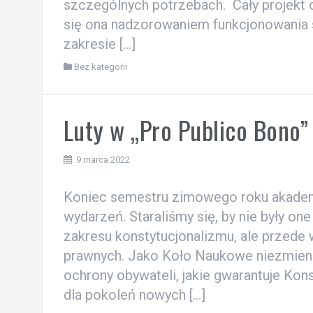
szczególnych potrzebach. Cały projekt 
się ona nadzorowaniem funkcjonowania s
zakresie […]
Bez kategorii
Luty w „Pro Publico Bono”
9 marca 2022
Koniec semestru zimowego roku akadem
wydarzeń. Staraliśmy się, by nie były o
zakresu konstytucjonalizmu, ale prze
prawnych. Jako Koło Naukowe niezmienn
ochrony obywateli, jakie gwarantuje Kon
dla pokoleń nowych […]