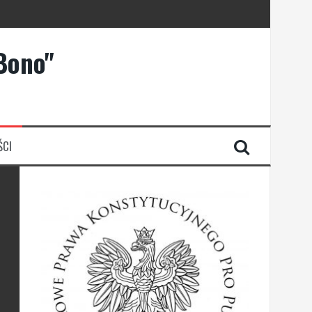
Bono"
ŚCI