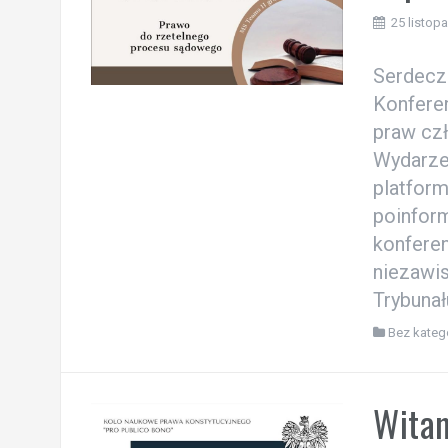
25 listop
Serdecz
Konfere
praw cz
Wydarze
platfor
poinfor
konferen
niezawis
Trybunał
Bez katego
Wita