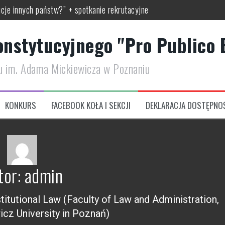
cje innych państw?” + spotkanie rekrutacyjne
iałowego Konkursu Prawa Konstytucyjnego
nstytucyjnego "Pro Publico 
kursu Prawa Konstytucyjnego w semestrze letnim
tu im. Adama Mickiewicza w Poznaniu
Prawa Konstytucyjnego
onferencję Naukową „Współczesne problemy praw człowieka”
KONKURS
FACEBOOK KOŁA I SEKCJI
DEKLARACJA DOSTĘPNO
tor:
admin
titutional Law (Faculty of Law and Administration,
cz University in Poznań)