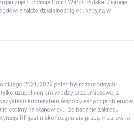
organizuje Fundacja Court Watch Polska. Zajmuje
ądów, a także działalnością edukacyjną w
ickiego 2021/2022 pełen był różnorodnych
ne tylko uzupełnieniem wiedzy przedmiotowej z
de wszystkim kontekstem współczesnych problemów
ie stoimy na stanowisku, że badanie zakresu
stytucja RP jest niekończącą się pracą – zarówno