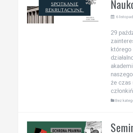
Nauk
6 listopa
29 paźdz
zainter
którego
działaln
akademi
naszego
że czas
członkiń
Bez katego
Semi