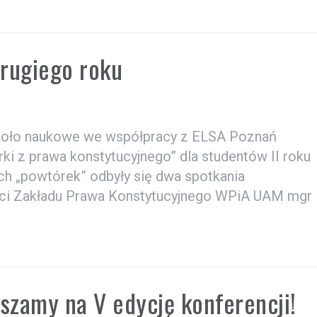
drugiego roku
e koło naukowe we współpracy z ELSA Poznań
i z prawa konstytucyjnego” dla studentów II roku
h „powtórek” odbyły się dwa spotkania
nci Zakładu Prawa Konstytucyjnego WPiA UAM mgr
szamy na V edycję konferencji!